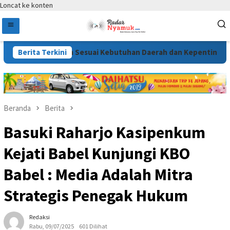
Loncat ke konten
6 Disusun Sesuai Kebutuhan Daerah dan Kepentingan Masyaraka
Berita Terkini
Beranda
Berita
Basuki Raharjo Kasipenkum
Kejati Babel Kunjungi KBO
Babel : Media Adalah Mitra
Strategis Penegak Hukum
Redaksi
Rabu, 09/07/2025
601 Dilihat