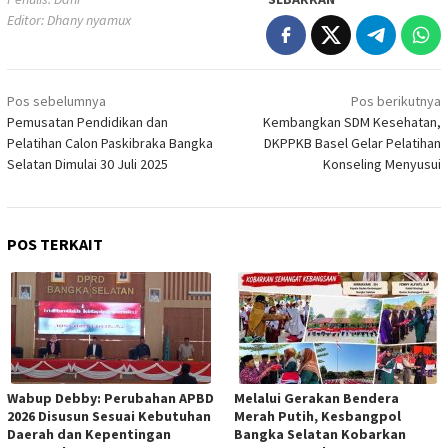
Editor: Dhany nyamux
Navigasi
Pos sebelumnya
Pos berikutnya
pos
Pemusatan Pendidikan dan
Kembangkan SDM Kesehatan,
Pelatihan Calon Paskibraka Bangka
DKPPKB Basel Gelar Pelatihan
Selatan Dimulai 30 Juli 2025
Konseling Menyusui
POS TERKAIT
Wabup Debby: Perubahan APBD
Melalui Gerakan Bendera
2026 Disusun Sesuai Kebutuhan
Merah Putih, Kesbangpol
Daerah dan Kepentingan
Bangka Selatan Kobarkan