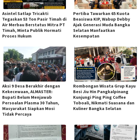
Asintel Satlap Tricakti
Pertiba Tawarkan 65 Kuota
Tegaskan 53 Ton Pasir Timah di
Beasiswa KIP, Wabup Debby
Air Merbau Berstatus Mitra PT
Ajak Generasi Muda Bangka
Timah, Minta Publik Hormati
Selatan Manfaatkan
Proses Hukum
Kesempatan
Aksi 9 Desa Berakhir dengan
Rombongan Wisata Grup Kayu
Kekecewaan, ALMASTER:
Besi Jiu Hin Pangkalpinang
Bupati Belum Menjawab
Kunjungi Ping Ping Coffee
Persoalan Plasma 30 Tahun,
Toboali, Nikmati Suasana dan
Masyarakat Siapkan Mosi
Kuliner Bangka Selatan
Tidak Percaya