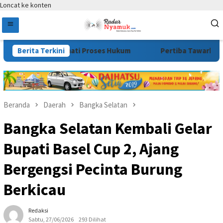
Loncat ke konten
ormati Proses Hukum
Berita Terkini
Pertiba Tawarkan 65 Kuota Beasiswa
Beranda
Daerah
Bangka Selatan
Bangka Selatan Kembali Gelar
Bupati Basel Cup 2, Ajang
Bergengsi Pecinta Burung
Berkicau
Redaksi
Sabtu, 27/06/2026
293 Dilihat