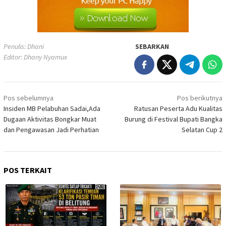
Penulis: Dhani
SEBARKAN
Editor: Dhany Nyamux
Navigasi
Pos sebelumnya
Pos berikutnya
pos
Insiden MB Pelabuhan Sadai,Ada
Ratusan Peserta Adu Kualitas
Dugaan Aktivitas Bongkar Muat
Burung di Festival Bupati Bangka
dan Pengawasan Jadi Perhatian
Selatan Cup 2
POS TERKAIT