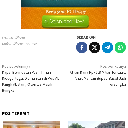
Penulis: Dhani
SEBARKAN
Editor: Dhany nyamux
Navigasi
Pos sebelumnya
Pos berikutnya
pos
Kapal Bermuatan Pasir Timah
Aliran Dana Rp45,9 Miliar Terkuak,
Diduga Ilegal Diamankan di Pos AL
Anak Mantan Bupati Basel Jadi
Pangkalbalam, Otoritas Masih
Tersangka
Bungkam
POS TERKAIT