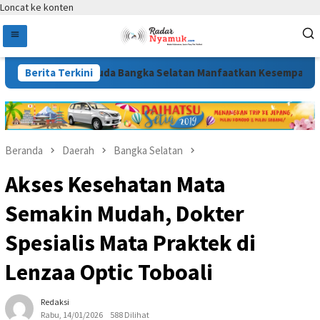
Loncat ke konten
erasi Muda Bangka Selatan Manfaatkan Kesempatan
Berita Terkini
Aksi 
Beranda
Daerah
Bangka Selatan
Akses Kesehatan Mata
Semakin Mudah, Dokter
Spesialis Mata Praktek di
Lenzaa Optic Toboali
Redaksi
Rabu, 14/01/2026
588 Dilihat