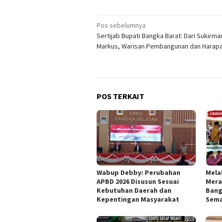
Navigasi
Pos sebelumnya
Sertijab Bupati Bangka Barat: Dari Sukirma
pos
Markus, Warisan Pembangunan dan Harapa
POS TERKAIT
Wabup Debby: Perubahan
Mela
APBD 2026 Disusun Sesuai
Mera
Kebutuhan Daerah dan
Bang
Kepentingan Masyarakat
Sema