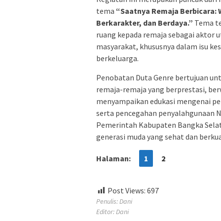
tema
“Saatnya Remaja Berbicara:
Berkarakter, dan Berdaya.”
Tema te
ruang kepada remaja sebagai aktor 
masyarakat, khususnya dalam isu ke
berkeluarga.
Penobatan Duta Genre bertujuan un
remaja-remaja yang berprestasi, be
menyampaikan edukasi mengenai pent
serta pencegahan penyalahgunaan N
Pemerintah Kabupaten Bangka Selat
generasi muda yang sehat dan berkua
Halaman:
1
2
Post Views:
697
Penulis: Dani
Editor: Dani