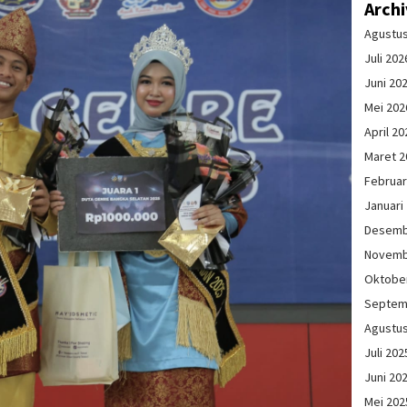
Arch
Agustu
Juli 202
Juni 20
Mei 202
April 20
Maret 2
Februar
Januari
Desemb
Novemb
Oktobe
Septem
Agustu
Juli 202
Juni 20
Mei 202