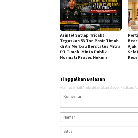
Asintel Satlap Tricakti
Pert
Tegaskan 53 Ton Pasir Timah
Beas
di Air Merbau Berstatus Mitra
Ajak
PT Timah, Minta Publik
Sela
Hormati Proses Hukum
Kes
Tinggalkan Balasan
Alamat email Anda tidak akan dipublikasikan.
Ru