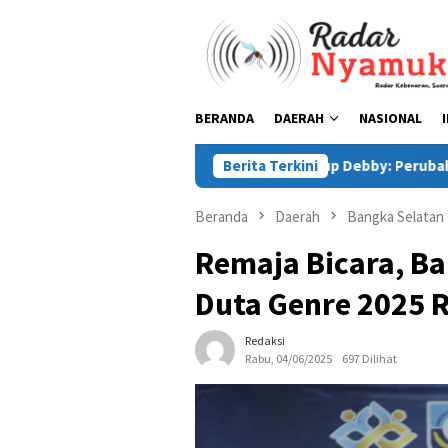
Loncat
ke
konten
BERANDA
DAERAH
NASIONAL
Wabup Debby: Perubahan APBD 2026 Disusun S
Berita Terkini
Beranda
Daerah
Bangka Selatan
Remaja Bicara, Ba
Duta Genre 2025 
Redaksi
Rabu, 04/06/2025
697 Dilihat