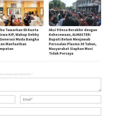
iba Tawarkan 65 Kuota
Aksi 9 Desa Berakhir dengan
iswa KIP, Wabup Debby
Kekecewaan, ALMASTER:
 Generasi Muda Bangka
Bupati Belum Menjawab
tan Manfaatkan
Persoalan Plasma 30 Tahun,
empatan
Masyarakat Siapkan Mosi
Tidak Percaya
as yang wajib ditandai
*