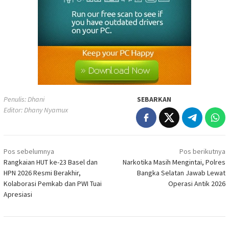
Penulis: Dhani
SEBARKAN
Editor: Dhany Nyamux
Navigasi
Pos sebelumnya
Pos berikutnya
pos
Rangkaian HUT ke-23 Basel dan
Narkotika Masih Mengintai, Polres
HPN 2026 Resmi Berakhir,
Bangka Selatan Jawab Lewat
Kolaborasi Pemkab dan PWI Tuai
Operasi Antik 2026
Apresiasi