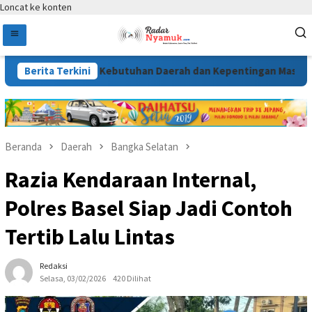
Loncat ke konten
usun Sesuai Kebutuhan Daerah dan Kepentingan Masyarakat
Berita Terkini
Beranda
Daerah
Bangka Selatan
Razia Kendaraan Internal,
Polres Basel Siap Jadi Contoh
Tertib Lalu Lintas
Redaksi
Selasa, 03/02/2026
420 Dilihat