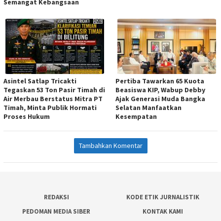
Semangat Kebangsaan
Asintel Satlap Tricakti
Pertiba Tawarkan 65 Kuota
Tegaskan 53 Ton Pasir Timah di
Beasiswa KIP, Wabup Debby
Air Merbau Berstatus Mitra PT
Ajak Generasi Muda Bangka
Timah, Minta Publik Hormati
Selatan Manfaatkan
Proses Hukum
Kesempatan
Tambahkan Komentar
REDAKSI
KODE ETIK JURNALISTIK
PEDOMAN MEDIA SIBER
KONTAK KAMI