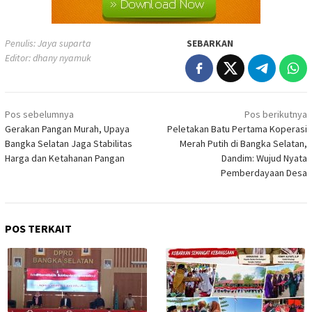
Penulis: Jaya suparta
SEBARKAN
Editor: dhany nyamuk
Navigasi
Pos sebelumnya
Pos berikutnya
pos
Gerakan Pangan Murah, Upaya
Peletakan Batu Pertama Koperasi
Bangka Selatan Jaga Stabilitas
Merah Putih di Bangka Selatan,
Harga dan Ketahanan Pangan
Dandim: Wujud Nyata
Pemberdayaan Desa
POS TERKAIT