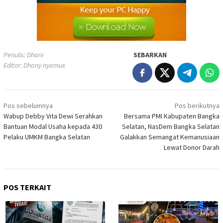
Penulis: Dhani
SEBARKAN
Editor: Dhany nyamux
Navigasi
Pos sebelumnya
Pos berikutnya
pos
Wabup Debby Vita Dewi Serahkan
Bersama PMI Kabupaten Bangka
Bantuan Modal Usaha kepada 430
Selatan, NasDem Bangka Selatan
Pelaku UMKM Bangka Selatan
Galakkan Semangat Kemanusiaan
Lewat Donor Darah
POS TERKAIT