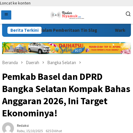
Loncat ke konten
tik dalam Pemberitaan Tin Slag
Berita Terkini
Warkop Modern Milik Pemu
Beranda
Daerah
Bangka Selatan
Pemkab Basel dan DPRD
Bangka Selatan Kompak Bahas
Anggaran 2026, Ini Target
Ekonominya!
Redaksi
Rabu, 15/10/2025
625 Dilihat