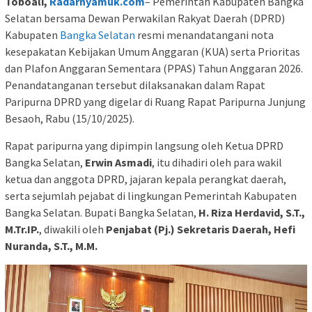
Toboali,
Radarnyamuk.com
– Pemerintah Kabupaten Bangka
Selatan bersama Dewan Perwakilan Rakyat Daerah (DPRD)
Kabupaten
Bangka Selatan
resmi menandatangani nota
kesepakatan Kebijakan Umum Anggaran (KUA) serta Prioritas
dan Plafon Anggaran Sementara (PPAS) Tahun Anggaran 2026.
Penandatanganan tersebut dilaksanakan dalam Rapat
Paripurna DPRD yang digelar di Ruang Rapat Paripurna Junjung
Besaoh, Rabu (15/10/2025).
Rapat paripurna yang dipimpin langsung oleh Ketua DPRD
Bangka Selatan,
Erwin Asmadi
, itu dihadiri oleh para wakil
ketua dan anggota DPRD, jajaran kepala perangkat daerah,
serta sejumlah pejabat di lingkungan Pemerintah Kabupaten
Bangka Selatan. Bupati Bangka Selatan,
H. Riza Herdavid, S.T.,
M.Tr.IP.
, diwakili oleh
Penjabat (Pj.) Sekretaris Daerah, Hefi
Nuranda, S.T., M.M.