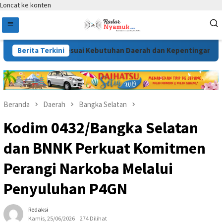
Loncat ke konten
 Disusun Sesuai Kebutuhan Daerah dan Kepentingan Masyaraka
Berita Terkini
Beranda
Daerah
Bangka Selatan
Kodim 0432/Bangka Selatan
dan BNNK Perkuat Komitmen
Perangi Narkoba Melalui
Penyuluhan P4GN
Redaksi
Kamis, 25/06/2026
274 Dilihat