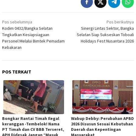
Navigasi
Pos sebelumnya
Pos berikutnya
pos
Kodim 0432/Bangka Selatan
Sinergi Lintas Sektor, Bangka
Tingkatkan Kesiapsiagaan
Selatan Siap Sukseskan Toboali
Personel Melalui Bimtek Pemadam
Holidays Fest Nusantara 2026
Kebakaran
POS TERKAIT
Bongkar Rantai Timah Ilegal
Wabup Debby: Perubahan APBD
keranggan -Tembelok! Nama
2026 Disusun Sesuai Kebutuhan
PT Timah dan CV BBB Terseret,
Daerah dan Kepentingan
APH Didesak Jangan “Masuk
Masyarakat