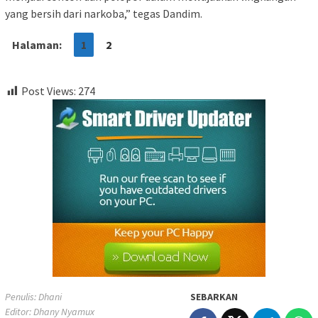
yang bersih dari narkoba,” tegas Dandim.
Halaman:
1
2
Post Views:
274
Penulis: Dhani
SEBARKAN
Editor: Dhany Nyamux