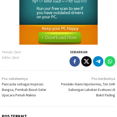
Penulis: Dani
SEBARKAN
Editor: Dani
Navigasi
Pos sebelumnya
Pos berikutnya
pos
Pancasila sebagai Inspirasi
Pendaki Alami Hipotermia, Tim SAR
Bangsa, Pemkab Basel Gelar
Gabungan Lakukan Evakuasi di
Upacara Penuh Makna
Bukit Pading
POS TERKAIT