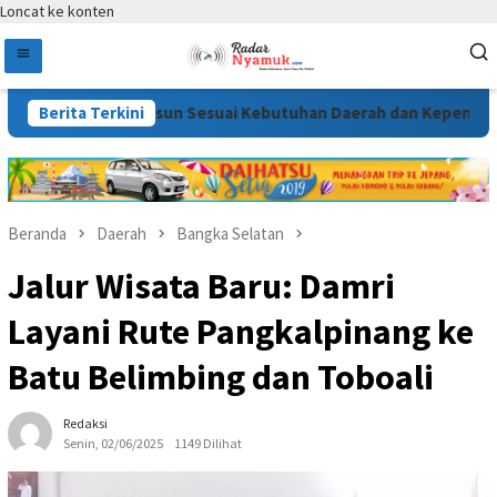
Loncat ke konten
D 2026 Disusun Sesuai Kebutuhan Daerah dan Kepentingan Mas
Berita Terkini
Beranda
Daerah
Bangka Selatan
Jalur Wisata Baru: Damri
Layani Rute Pangkalpinang ke
Batu Belimbing dan Toboali
Redaksi
Senin, 02/06/2025
1149 Dilihat