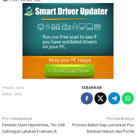
Penulis: Dani
SEBARKAN
Editor: Dani
Navigasi
Pos sebelumnya
Pos berikutnya
pos
Pendaki Alami Hipotermia, Tim SAR
Provinsi Babel Siap Luncurkan Pos
Gabungan Lakukan Evakuasi di
Bantuan Hukum dan Portal