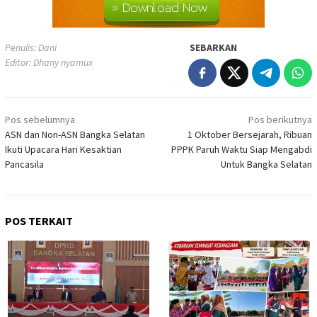
Penulis: Dani
SEBARKAN
Editor: Dhany nyamux
Navigasi
Pos sebelumnya
Pos berikutnya
pos
ASN dan Non-ASN Bangka Selatan
1 Oktober Bersejarah, Ribuan
Ikuti Upacara Hari Kesaktian
PPPK Paruh Waktu Siap Mengabdi
Pancasila
Untuk Bangka Selatan
POS TERKAIT