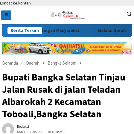
Loncat ke konten
an Kepentingan Masyarakat
Berita Terkini
Melalui Gerakan Bendera Me
Beranda
Daerah
Bangka Selatan
Bupati Bangka Selatan Tinjau
Jalan Rusak di jalan Teladan
Albarokah 2 Kecamatan
Toboali,Bangka Selatan
Redaksi
Rabu, 01/10/2025
704 Dilihat